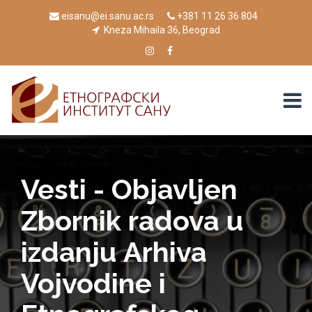
eisanu@ei.sanu.ac.rs
+381 11 26 36 804
Kneza Mihaila 36, Beograd
Vesti - Objavljen
Zbornik radova u
izdanju Arhiva
Vojvodine i