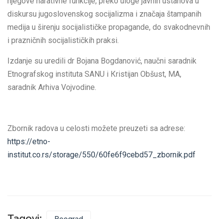
njegove narativne funkcije, preko uloge javnih ustanova u
diskursu jugoslovenskog socijalizma i značaja štampanih
medija u širenju socijalističke propagande, do svakodnevnih
i prazničnih socijalističkih praksi.
Izdanje su uredili dr Bojana Bogdanović, naučni saradnik
Etnografskog instituta SANU i Кristijan Obšust, MA,
saradnik Arhiva Vojvodine.
Zbornik radova u celosti možete preuzeti sa adrese:
https://etno-
institut.co.rs/storage/550/60fe6f9cebd57_zbornik.pdf
Tagovi: