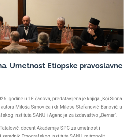
ona. Umetnost Etiopske pravoslavne
026. godine u 18 časova, predstavljena je knjiga „Kći Siona.
autora Miloša Simovića i dr Milese Stefanović-Banović, u
fskog instituta SANU i Agencije za izdavaštvo „Bernar“.
a Tatalović, docent Akademije SPC za umetnost i
ni saradnik Etnografskog instituta SANU, mitropolit