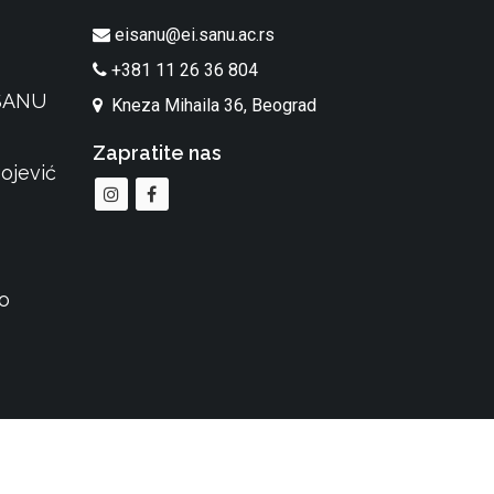
eisanu@ei.sanu.ac.rs
+381 11 26 36 804
 SANU
Kneza Mihaila 36, Beograd
Zapratite nas
ojević
o