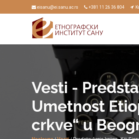
eisanu@ei.sanu.ac.rs
+381 11 26 36 804
Kn
Vesti - Predsta
Umetnost Etio
crkve“ u Beog