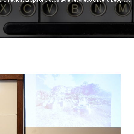
ona. Umetnost Etiopske pravoslavne Tevahedo crkve“ u Beogradu