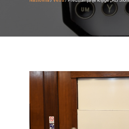
Naslovna
Vesti
Predstavljanje knjige „Kći Si
/
/