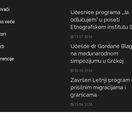
ivači
Učesnice programa „Ja
odlučujem“ u poseti
o veće
Etnografskom institutu
ori
13.07.2026
Učešće dr Gordane Blag
ti
na međunarodnom
rencije
simpozijumu u Grčkoj
30.06.2026
Završen Letnji program 
prisilnim migracijama i
granicama
15.06.2026