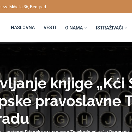
eza Mihaila 36, Beograd
NASLOVNA
VESTI
O NAMA
ISTRAŽIVAČI
vljanje knjige „Kći 
pske pravoslavne 
radu