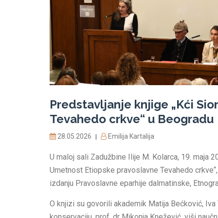
Predstavljanje knjige „Kći Si
Tevahedo crkve“ u Beogradu
28.05.2026
Emilija Kartalija
|
U maloj sali Zadužbine Ilije M. Kolarca, 19. maja 2
Umetnost Etiopske pravoslavne Tevahedo crkve“, 
izdanju Pravoslavne eparhije dalmatinske, Etnogra
O knjizi su govorili akademik Matija Bećković, Iv
konservaciju, prof. dr Mikonja Knežević, viši nauč