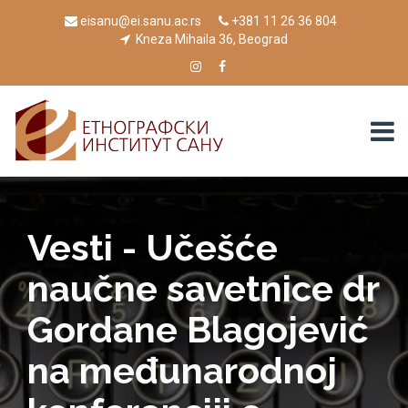
eisanu@ei.sanu.ac.rs
+381 11 26 36 804
Kneza Mihaila 36, Beograd
Vesti - Učešće
naučne savetnice dr
Gordane Blagojević
na međunarodnoj