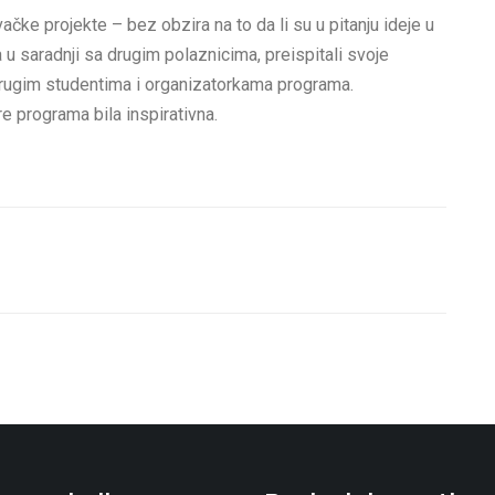
čke projekte – bez obzira na to da li su u pitanju ideje u
ima u saradnji sa drugim polaznicima, preispitali svoje
drugim studentima i organizatorkama programa.
e programa bila inspirativna.