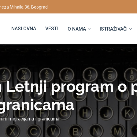
eza Mihaila 36, Beograd
NASLOVNA
VESTI
O NAMA
ISTRAŽIVAČI
n Letnji program o p
 granicama
lnim migracijama i granicama