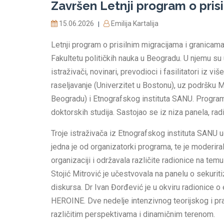
Završen Letnji program o pris
15.06.2026
Emilija Kartalija
|
Letnji program o prisilnim migracijama i granicama
Fakultetu političkih nauka u Beogradu. U njemu su uč
istraživači, novinari, prevodioci i fasilitatori iz 
raseljavanje (Univerzitet u Bostonu), uz podršku M
Beogradu) i Etnografskog instituta SANU. Program
doktorskih studija. Sastojao se iz niza panela, ra
Troje istraživača iz Etnografskog instituta SANU 
jedna je od organizatorki programa, te je moderiral
organizaciji i održavala različite radionice na temu
Stojić Mitrović je učestvovala na panelu o sekuritiz
diskursa. Dr Ivan Đorđević je u okviru radionice o 
HEROINE. Dve nedelje intenzivnog teorijskog i pr
različitim perspektivama i dinamičnim terenom.