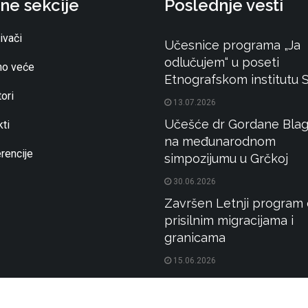
ne sekcije
Poslednje vesti
ivači
Učesnice programa „Ja
odlučujem“ u poseti
o veće
Etnografskom institutu
ori
13.07.2026
Učešće dr Gordane Blag
ti
na međunarodnom
rencije
simpozijumu u Grčkoj
30.06.2026
Završen Letnji program 
prisilnim migracijama i
granicama
15.06.2026