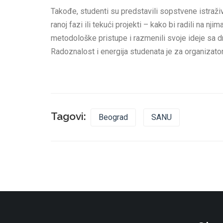
Takođe, studenti su predstavili sopstvene istraživa
ranoj fazi ili tekući projekti – kako bi radili na nj
metodološke pristupe i razmenili svoje ideje sa 
Radoznalost i energija studenata je za organizator
Tagovi:
Beograd
SANU