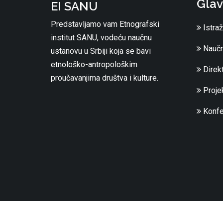
Glav
EI SANU
Predstavljamo vam Etnografski
Istraž
institut SANU, vodeću naučnu
Naučn
ustanovu u Srbiji koja se bavi
etnološko-antropološkim
Direkt
proučavanjima društva i kulture.
Projek
Konfe