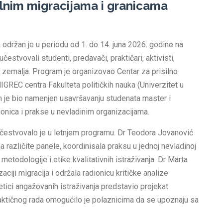
ilnim migracijama i granicama
 održan je u periodu od 1. do 14. juna 2026. godine na
estvovali studenti, predavači, praktičari, aktivisti,
više zemalja. Program je organizovao Centar za prisilno
IGREC centra Fakulteta političkih nauka (Univerzitet u
 je bio namenjen usavršavanju studenata master i
dionica i prakse u nevladinim organizacijama.
učestvovalo je u letnjem programu. Dr Teodora Jovanović
a različite panele, koordinisala praksu u jednoj nevladinoj
 metodologije i etike kvalitativnih istraživanja. Dr Marta
aciji migracija i održala radionicu kritičke analize
etici angažovanih istraživanja predstavio projekat
aktičnog rada omogućilo je polaznicima da se upoznaju sa