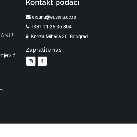
Kontakt podaci
eisanu@ei.sanu.ac.rs
+381 11 26 36 804
 SANU
Kneza Mihaila 36, Beograd
Zapratite nas
ojević
o