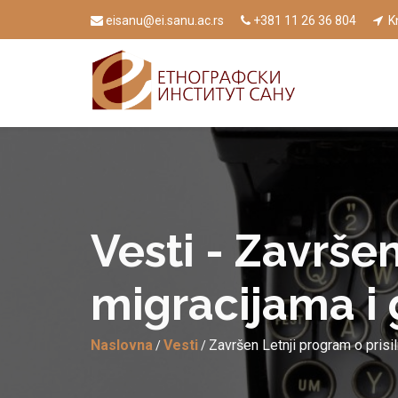
eisanu@ei.sanu.ac.rs
+381 11 26 36 804
Kn
Vesti - Završe
migracijama i
Naslovna
Vesti
Završen Letnji program o prisi
/
/