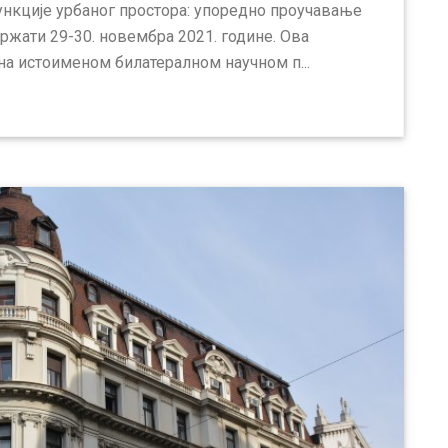
ункције урбаног простора: упоредно проучавање
одржати 29-30. новембра 2021. године. Ова
на истоименом билатералном научном п...