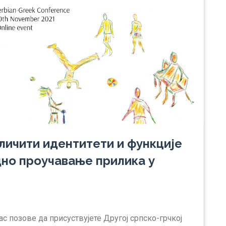
личити идентитети и функције
дно проучавање прилика у
с позове да присуствујете Другој српско-грчкој