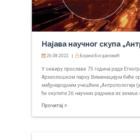
Најава научног скупа „Ант
26.08.2022.
Бојана Богдановић
|
У оквиру прославе 75 година рада Етногра
Археолошком парку Виминацијум биће ор
међународним учешћем „Антропологија (у)
ће окупити 26 научних радника из земље 
Прочитај