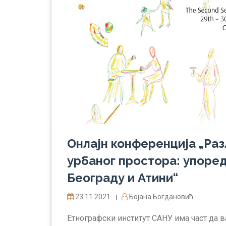
Онлајн конференција „Раз
урбаног простора: упоре
Београду и Атини“
23.11.2021.
Бојана Богдановић
|
Етнографски институт САНУ има част да ва