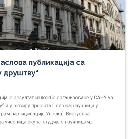
аслова публикација са
у друштву“
ија је резултат изложбе организоване у САНУ уз
“, а у оквиру пројекта Положај научница у
грам партиципације Унеска). Виртуелна
 учесница скупа, студије о научницам...