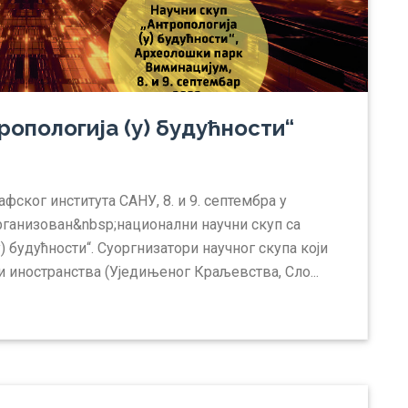
ропологија (у) будућности“
фског института САНУ, 8. и 9. септембра у
ганизован&nbsp;национални научни скуп са
 будућности“. Суоргнизатори научног скупа који
и иностранства (Уједињеног Краљевства, Сло...