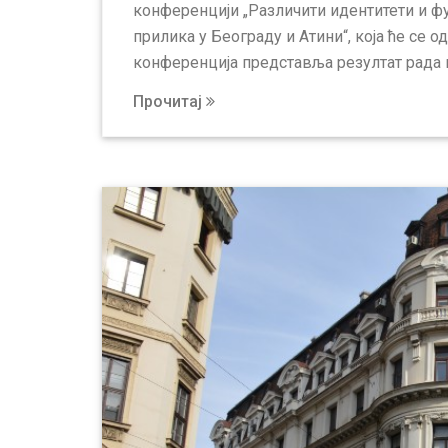
конференцији „Различити идентитети и ф
прилика у Београду и Атини“, којa ће се 
конференција представља резултат рада 
Прочитај