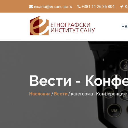
eisanu@ei.sanu.ac.rs
+381 11 26 36 804
К
НА
Вести - Конф
Насловна
Вести
категорија
Конференције
/
/
-