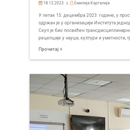
18.12.2023.
Емилија Карталија
|
У петак 15. децембра 2023. године, у про
одржан је у организацији Института једно
Скуп је био посвећен трансдисциплинар
рецепције у науци, култури и уметности, т
Прочитај