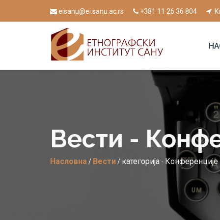
eisanu@ei.sanu.ac.rs
+381 11 26 36 804
К
НА
Вести - Конф
Насловна
Вести
категорија
Конференције
/
/
-