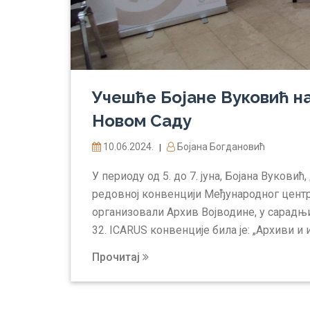
Учешће Бојане Вуковић на
Новом Саду
10.06.2024.
Бојана Богдановић
|
У периоду од 5. до 7. јуна, Бојана Вукови
редовној конвенцији Међународног центра
организовали Архив Војводине, у сарадњ
32. ICARUS конвенције била је: „Архиви и
Прочитај