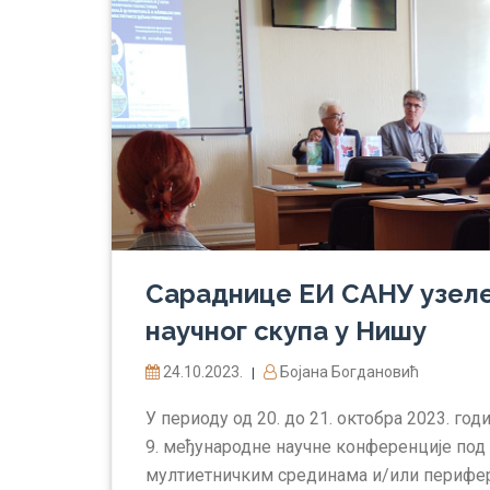
Сараднице ЕИ САНУ узеле
научног скупа у Нишу
24.10.2023.
Бојана Богдановић
|
У периоду од 20. до 21. октобра 2023. г
9. међународне научне конференције под 
мултиетничким срединама и/или периферни