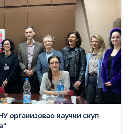
НУ организовао научни скуп
а“