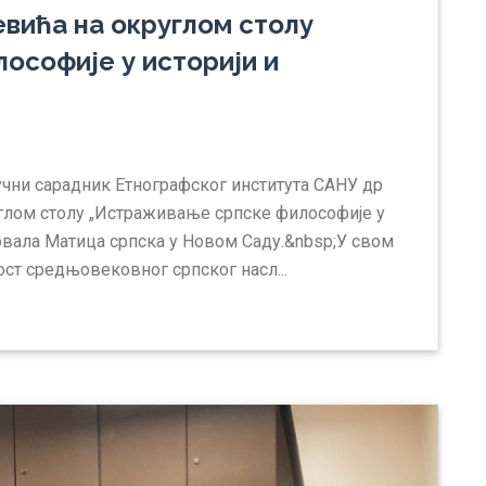
вића на округлом столу
ософије у историји и
учни сарадник Етнографског института САНУ др
глом столу „Истраживање српске философије у
изовала Матица српска у Новом Саду.&nbsp;У свом
ст средњовековног српског насл...