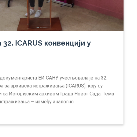
 32. ICARUS конвенцији у
ћ, документариста ЕИ САНУ учествовала је на 32.
 за архивска истраживања (ICARUS), коју су
и са Историјским архивом Града Новог Сада. Тема
 истраживања – између аналогно...