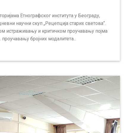
сторијама Етнографског института у Београду,
дневни научни скуп „Рецепција старих светова“.
ном истраживању и критичком проучавању појма
ј. проучавању бројних модалитета...