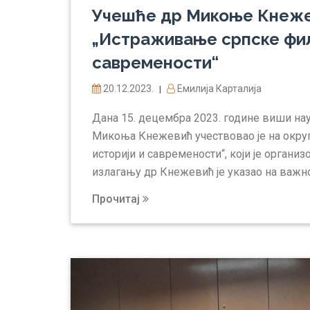
Учешће др Микоње Кнеже
„Истраживање српске фил
савремености“
20.12.2023.
Емилија Карталија
|
Дана 15. децембра 2023. године виши на
Микоња Кнежевић учествовао је на окру
историји и савремености“, који је орган
излагању др Кнежевић је указао на важно
Прочитај