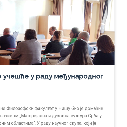
 учешће у раду међунарoдног
одине Филозофски факултет у Нишу био је домаћин
називом „Материјална и духовна култура Срба у
м областима“. У раду научног скупа, који је