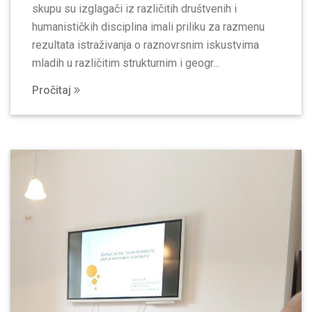
skupu su izglagači iz različitih društvenih i
humanističkih disciplina imali priliku za razmenu
rezultata istraživanja o raznovrsnim iskustvima
mladih u različitim strukturnim i geogr...
Pročitaj