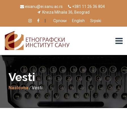
eisanu@ei.sanu.ac.rs
+381 11 26 36 804
Kneza Mihaila 36, Beograd
|
Српски
English
Srpski
Vesti
Naslovna
Vesti
/