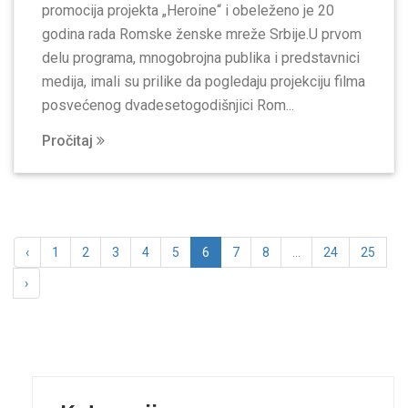
promocija projekta „Heroine“ i obeleženo je 20
godina rada Romske ženske mreže Srbije.U prvom
delu programa, mnogobrojna publika i predstavnici
medija, imali su prilike da pogledaju projekciju filma
posvećenog dvadesetogodišnjici Rom...
Pročitaj
‹
1
2
3
4
5
6
7
8
...
24
25
›