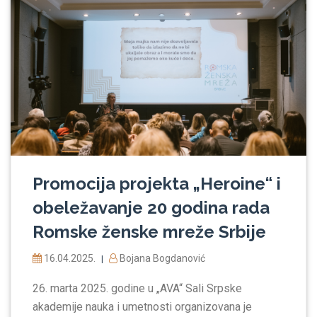
Promocija projekta „Heroine“ i
obeležavanje 20 godina rada
Romske ženske mreže Srbije
16.04.2025.
Bojana Bogdanović
|
26. marta 2025. godine u „AVA“ Sali Srpske
akademije nauka i umetnosti organizovana je