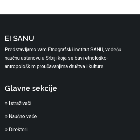
EI SANU
Predstavljamo vam Etnografski institut SANU, vodeću
naučnu ustanovu u Srbiji koja se bavi etnološko-
antropološkim proučavanjima društva i kulture.
Glavne sekcije
Istraživači
Naučno veće
Direktori