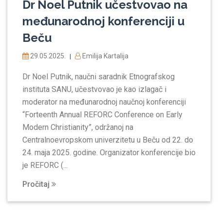
Dr Noel Putnik učestvovao na
međunarodnoj konferenciji u
Beču
29.05.2025.
Emilija Kartalija
|
Dr Noel Putnik, naučni saradnik Etnografskog
instituta SANU, učestvovao je kao izlagač i
moderator na međunarodnoj naučnoj konferenciji
“Forteenth Annual REFORC Conference on Early
Modern Christianity”, održanoj na
Centralnoevropskom univerzitetu u Beču od 22. do
24. maja 2025. godine. Organizator konferencije bio
je REFORC (...
Pročitaj