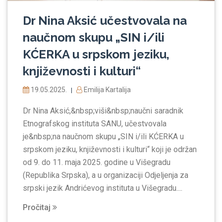
Dr Nina Aksić učestvovala na
naučnom skupu „SIN i/ili
KĆERKA u srpskom jeziku,
književnosti i kulturi“
19.05.2025.
Emilija Kartalija
|
Dr Nina Aksić,&nbsp;viši&nbsp;naučni saradnik
Etnografskog instituta SANU, učestvovala
je&nbsp;na naučnom skupu „SIN i/ili KĆERKA u
srpskom jeziku, književnosti i kulturi“ koji je održan
od 9. do 11. maja 2025. godine u Višegradu
(Republika Srpska), a u organizaciji Odjeljenja za
srpski jezik Andrićevog instituta u Višegradu....
Pročitaj