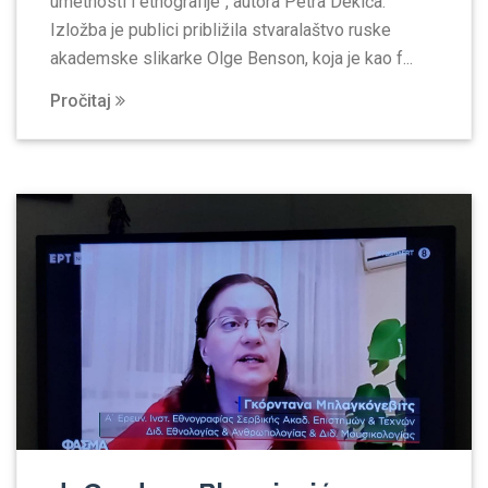
umetnosti i etnografije“, autora Petra Dekića.
Izložba je publici približila stvaralaštvo ruske
akademske slikarke Olge Benson, koja je kao f...
Pročitaj