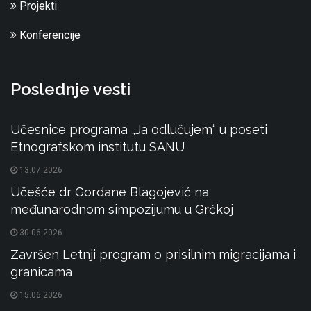
Projekti
Konferencije
Poslednje vesti
Učesnice programa „Ja odlučujem“ u poseti
Etnografskom institutu SANU
13.07.2026
Učešće dr Gordane Blagojević na
međunarodnom simpozijumu u Grčkoj
30.06.2026
Završen Letnji program o prisilnim migracijama i
granicama
15.06.2026