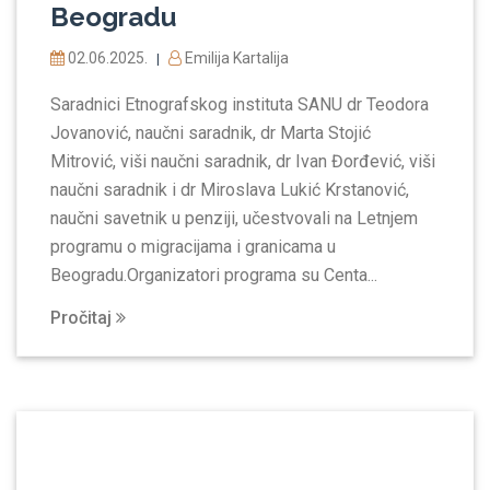
Beogradu
02.06.2025.
Emilija Kartalija
|
Saradnici Etnografskog instituta SANU dr Teodora
Jovanović, naučni saradnik, dr Marta Stojić
Mitrović, viši naučni saradnik, dr Ivan Đorđević, viši
naučni saradnik i dr Miroslava Lukić Krstanović,
naučni savetnik u penziji, učestvovali na Letnjem
programu o migracijama i granicama u
Beogradu.Organizatori programa su Centa...
Pročitaj