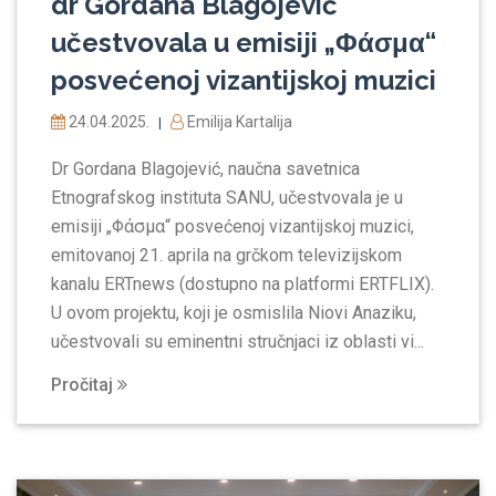
dr Gordana Blagojević
učestvovala u emisiji „Φάσμα“
posvećenoj vizantijskoj muzici
24.04.2025.
Emilija Kartalija
|
Dr Gordana Blagojević, naučna savetnica
Etnografskog instituta SANU, učestvovala je u
emisiji „Φάσμα“ posvećenoj vizantijskoj muzici,
emitovanoj 21. aprila na grčkom televizijskom
kanalu ERTnews (dostupno na platformi ERTFLIX).
U ovom projektu, koji je osmislila Niovi Anaziku,
učestvovali su eminentni stručnjaci iz oblasti vi...
Pročitaj