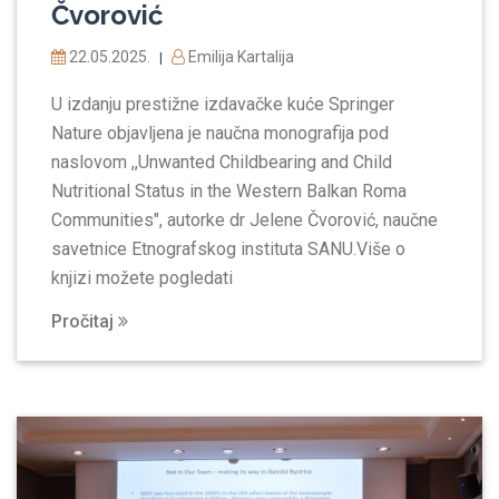
Čvorović
22.05.2025.
Emilija Kartalija
|
U izdanju prestižne izdavačke kuće Springer
Nature objavljena je naučna monografija pod
naslovom ,,Unwanted Childbearing and Child
Nutritional Status in the Western Balkan Roma
Communities", autorke dr Jelene Čvorović, naučne
savetnice Etnografskog instituta SANU.Više o
knjizi možete pogledati
Pročitaj