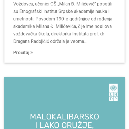
Voždovcu, učenici OŠ „Milan Đ. Milićević“ posetili
su Etnografski institut Srpske akademije nauka i
umetnosti. Povodom 190-e godišnjice od rođenja
akademika Milana Đ. Milićevića, čije ime nosi ova
voždovačka škola, direktorka Instituta prof. dr
Dragana Radojičić održala je veoma...
Pročitaj