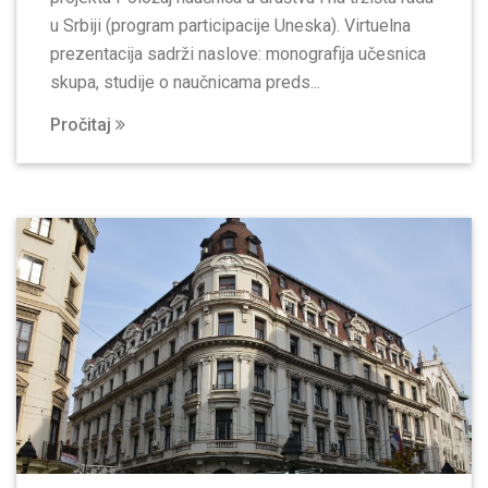
u Srbiji (program participacije Uneska). Virtuelna
prezentacija sadrži naslove: monografija učesnica
skupa, studije o naučnicama preds...
Pročitaj