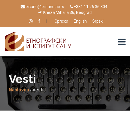
eisanu@ei.sanu.ac.rs
+381 11 26 36 804
Kneza Mihaila 36, Beograd
|
Српски
English
Srpski
Vesti
Naslovna
Vesti
/