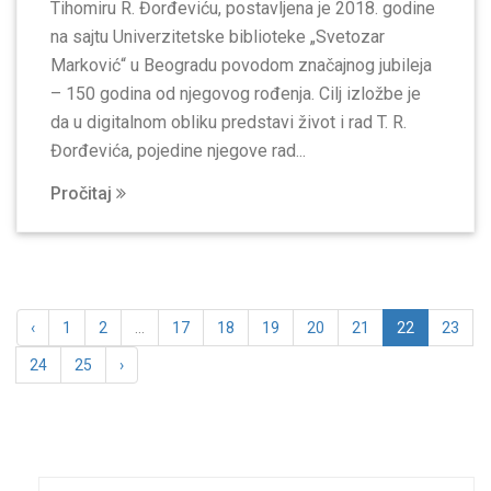
Tihomiru R. Đorđeviću, postavlјena je 2018. godine
na sajtu Univerzitetske biblioteke „Svetozar
Marković“ u Beogradu povodom značajnog jubileja
– 150 godina od njegovog rođenja. Cilј izložbe je
da u digitalnom obliku predstavi život i rad T. R.
Đorđevića, pojedine njegove rad...
Pročitaj
‹
1
2
...
17
18
19
20
21
22
23
24
25
›