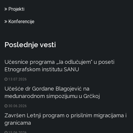
Projekti
Konferencije
Poslednje vesti
Učesnice programa „Ja odlučujem“ u poseti
Etnografskom institutu SANU
13.07.2026
Učešće dr Gordane Blagojević na
međunarodnom simpozijumu u Grčkoj
30.06.2026
Završen Letnji program o prisilnim migracijama i
granicama
15.06.2026