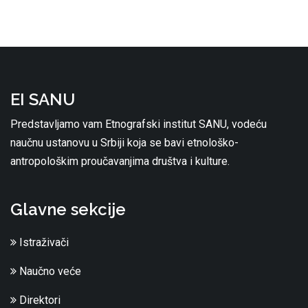
EI SANU
Predstavljamo vam Etnografski institut SANU, vodeću
naučnu ustanovu u Srbiji koja se bavi etnološko-
antropološkim proučavanjima društva i kulture.
Glavne sekcije
Istraživači
Naučno veće
Direktori