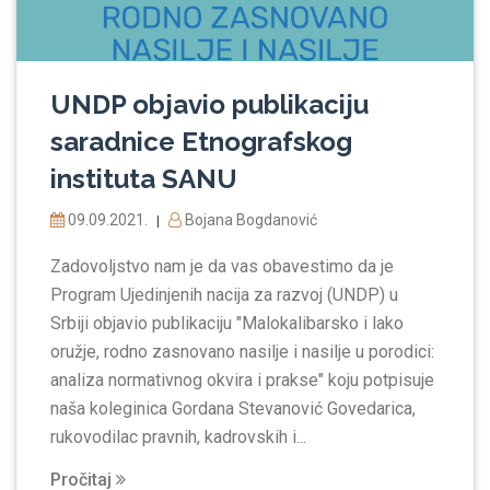
UNDP objavio publikaciju
saradnice Etnografskog
instituta SANU
09.09.2021.
Bojana Bogdanović
|
Zadovoljstvo nam je da vas obavestimo da je
Program Ujedinjenih nacija za razvoj (UNDP) u
Srbiji objavio publikaciju "Malokalibarsko i lako
oružje, rodno zasnovano nasilje i nasilje u porodici:
analiza normativnog okvira i prakse" koju potpisuje
naša koleginica Gordana Stevanović Govedarica,
rukovodilac pravnih, kadrovskih i...
Pročitaj