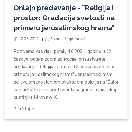
Onlajn predavanje - "Religija i
prostor: Gradacija svetosti na
primeru jerusalimskog hrama"
02.06.2021.
Bojana Bogdanović
|
Pozivamo vas da u petak, 4.6.2021. godine u 12
časova, putem zoom aplikacije, prisustvujete
predavanju "Religija i prostor: Gradacija svetosti na
primeru jerusalimskog hrama".Jerusalimski hram
se svojom prostornom strukturom oslanja na "Šator
sastanka" koji je narod Izraela sagradio u sinajskoj
pustinji u 14 v.p.n.e. К...
Pročitaj