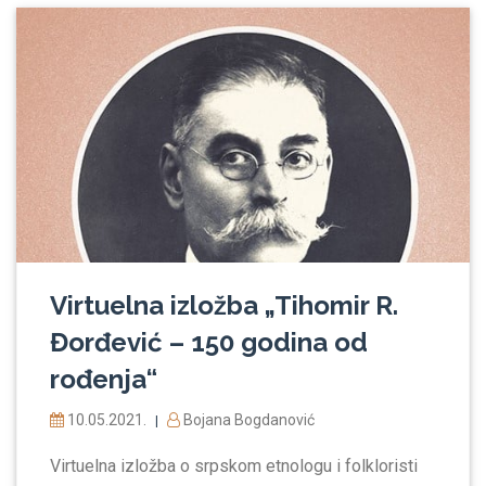
Virtuelna izložba „Tihomir R.
Đorđević – 150 godina od
rođenja“
10.05.2021.
Bojana Bogdanović
|
Virtuelna izložba o srpskom etnologu i folkloristi