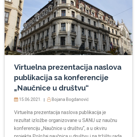
Virtuelna prezentacija naslova
publikacija sa konferencije
„Naučnice u društvu“
15.06.2021.
Bojana Bogdanović
|
Virtuelna prezentacija naslova publikacija je
rezultat izložbe organizovane u SANU uz naučnu
konferenciju „Naučnice u društvu“, a u okviru
projekta Položaj naučnica u društvu i na tržištu rada