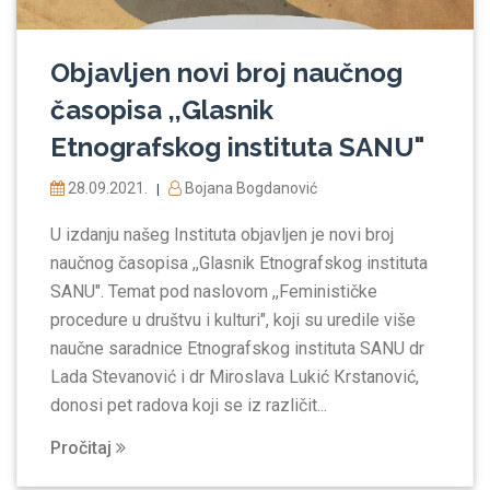
Objavljen novi broj naučnog
časopisa ,,Glasnik
Etnografskog instituta SANU"
28.09.2021.
Bojana Bogdanović
|
U izdanju našeg Instituta objavljen je novi broj
naučnog časopisa ,,Glasnik Etnografskog instituta
SANU". Temat pod naslovom ,,Feminističke
procedure u društvu i kulturi", koji su uredile više
naučne saradnice Etnografskog instituta SANU dr
Lada Stevanović i dr Miroslava Lukić Кrstanović,
donosi pet radova koji se iz različit...
Pročitaj