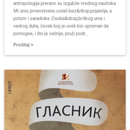
antropologija prerano su izgubile vrednog naučnika.
Mi smo prvenstveno ostali bez&nbsp;prijatelja, a
potom i saradnika. Osoba&nbsp;britkog uma i
vedrog duha, čovek koji je uvek bio spreman da
pomogne, i što je važnije, pruži podr...
Pročitaj