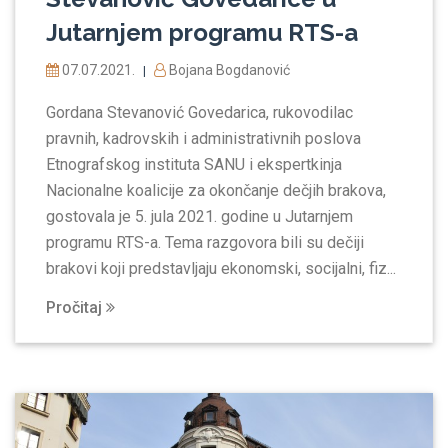
Jutarnjem programu RTS-a
07.07.2021.
Bojana Bogdanović
|
Gordana Stevanović Govedarica, rukovodilac
pravnih, kadrovskih i administrativnih poslova
Etnografskog instituta SANU i ekspertkinja
Nacionalne koalicije za okončanje dečjih brakova,
gostovala je 5. јula 2021. godine u Jutarnjem
programu RTS-a. Tema razgovora bili su dečiji
brakovi koji predstavljaju ekonomski, socijalni, fiz...
Pročitaj