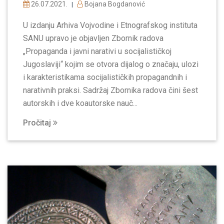
26.07.2021.
Bojana Bogdanović
|
U izdanju Arhiva Vojvodine i Etnografskog instituta
SANU upravo je objavljen Zbornik radova
„Propaganda i javni narativi u socijalističkoj
Jugoslaviji“ kojim se otvora dijalog o značaju, ulozi
i karakteristikama socijalističkih propagandnih i
narativnih praksi. Sadržaj Zbornika radova čini šest
autorskih i dve koautorske nauč...
Pročitaj