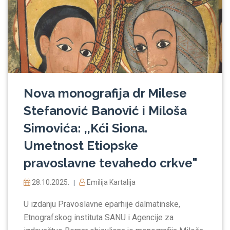
Nova monografija dr Milese
Stefanović Banović i Miloša
Simovića: ,,Kći Siona.
Umetnost Etiopske
pravoslavne tevahedo crkve"
28.10.2025.
Emilija Kartalija
|
U izdanju Pravoslavne eparhije dalmatinske,
Etnografskog instituta SANU i Agencije za