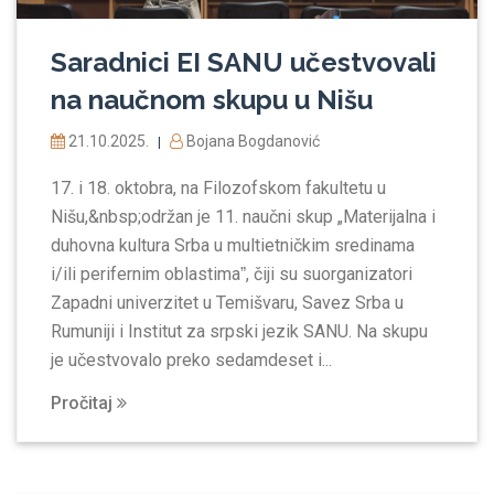
Saradnici EI SANU učestvovali
na naučnom skupu u Nišu
21.10.2025.
Bojana Bogdanović
|
17. i 18. oktobra, na Filozofskom fakultetu u
Nišu,&nbsp;održan je 11. naučni skup „Materijalna i
duhovna kultura Srba u multietničkim sredinama
i/ili perifernim oblastimaˮ, čiji su suorganizatori
Zapadni univerzitet u Temišvaru, Savez Srba u
Rumuniji i Institut za srpski jezik SANU. Na skupu
je učestvovalo preko sedamdeset i...
Pročitaj