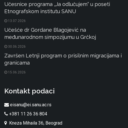
Učesnice programa „Ja odlučujem“ u poseti
Etnografskom institutu SANU
13.07.2026
Učešće dr Gordane Blagojević na
međunarodnom simpozijumu u Grčkoj
30.06.2026
Završen Letnji program o prisilnim migracijama i
granicama
15.06.2026
Kontakt podaci
eisanu@ei.sanu.ac.rs
+381 11 26 36 804
Kneza Mihaila 36, Beograd