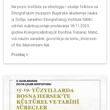
Na poziv Instituta za etnologiju i studije folklora sa
Etnografskim muzejom Bugarske akademije nauka
iz Sofije, saradnici Etnografskog instituta SANU
održali su&nbsp;onlajn predavanja 18.11.2025.
godine.Koleginica&nbsp;dr Đorđina Trubarac Matić,
viši naučni saradnik, govorila je na temu „Inversion
of the Mainstream Nar...
Pročitaj