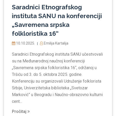
Saradnici Etnografskog
instituta SANU na konferenciji
„Savremena srpska
folkloristika 16“
10.10.2025.
Emilija Kartalija
|
Saradnici Etnografskog instituta SANU učestvovali
su na Međunarodnoj naučnoj konferenciji
„Savremena srpska folkloristika 16“, održanoj u
Tršiću od 3. do 5. oktobra 2025. godine.
Konferenciju su organizovali Udruženje folklorista
Srbije, Univerzitetska biblioteka „Svetozar
Marković” u Beogradu i Naučno-obrazovno kulturni
cent...
Pročitaj