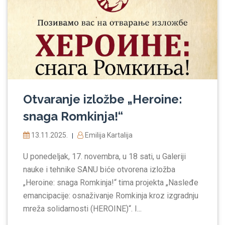
Otvaranje izložbe „Heroine:
snaga Romkinja!“
13.11.2025.
Emilija Kartalija
|
U ponedeljak, 17. novembra, u 18 sati, u Galeriji
nauke i tehnike SANU biće otvorena izložba
„Heroine: snaga Romkinja!“ tima projekta „Nasleđe
emancipacije: osnaživanje Romkinja kroz izgradnju
mreža solidarnosti (HEROINЕ)“. I...