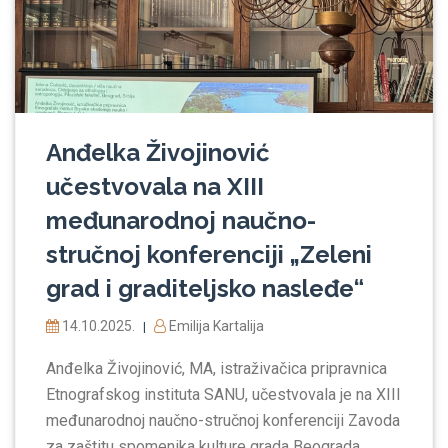
Anđelka Živojinović
učestvovala na XIII
međunarodnoj naučno-
stručnoj konferenciji „Zeleni
grad i graditeljsko nasleđe“
14.10.2025.
Emilija Kartalija
|
Anđelka Živojinović, MA, istraživačica pripravnica
Etnografskog instituta SANU, učestvovala je na XIII
međunarodnoj naučno-stručnoj konferenciji Zavoda
za zaštitu spomenika kulture grada Beograda