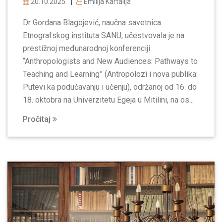
20.10.2025.
Emilija Kartalija
|
Dr Gordana Blagojević, naučna savetnica
Etnografskog instituta SANU, učestvovala je na
prestižnoj međunarodnoj konferenciji
“Anthropologists and New Audiences: Pathways to
Teaching and Learning” (Antropolozi i nova publika:
Putevi ka podučavanju i učenju), održanoj od 16. do
18. oktobra na Univerzitetu Egeja u Mitilini, na os...
Pročitaj