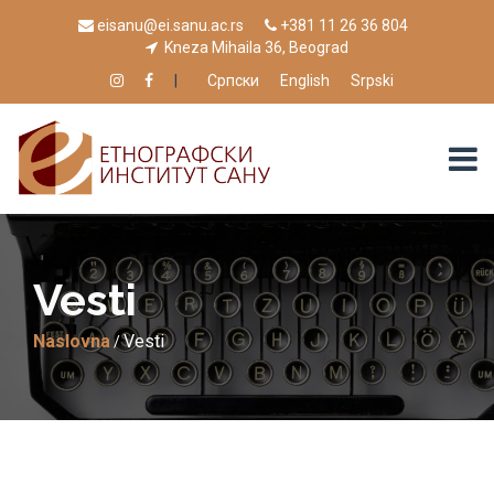
eisanu@ei.sanu.ac.rs
+381 11 26 36 804
Kneza Mihaila 36, Beograd
|
Српски
English
Srpski
Vesti
Naslovna
Vesti
/