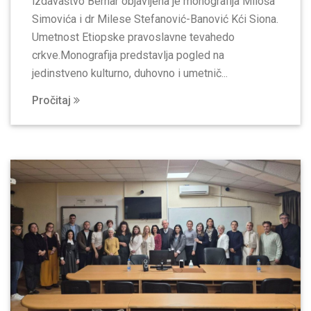
izdavaštvo Bernar objavljena je monografija Miloša
Simovića i dr Milese Stefanović-Banović Kći Siona.
Umetnost Etiopske pravoslavne tevahedo
crkve.Monografija predstavlja pogled na
jedinstveno kulturno, duhovno i umetnič...
Pročitaj