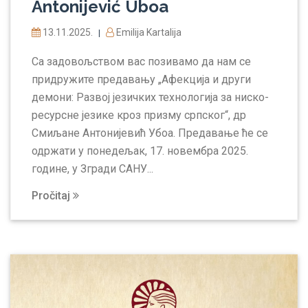
Antonijević Uboa
13.11.2025.
Emilija Kartalija
|
Са задовољством вас позивамо да нам се
придружите предавању „Афекција и други
демони: Развој језичких технологија за ниско-
ресурсне језике кроз призму српског“, др
Смиљанe Антонијевић Убоа. Предавање ће се
одржати у понедељак, 17. новембра 2025.
године, у Згради САНУ...
Pročitaj