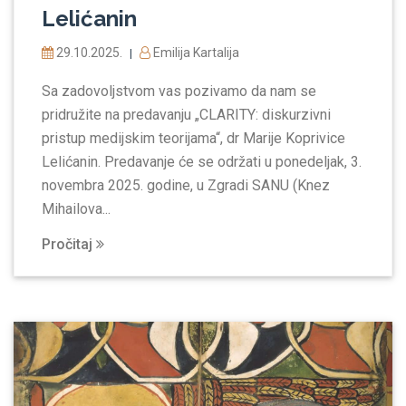
Lelićanin
29.10.2025.
Emilija Kartalija
|
Sa zadovoljstvom vas pozivamo da nam se
pridružite na predavanju „CLARITY: diskurzivni
pristup medijskim teorijama“, dr Marije Koprivice
Lelićanin. Predavanje će se održati u ponedeljak, 3.
novembra 2025. godine, u Zgradi SANU (Knez
Mihailova...
Pročitaj