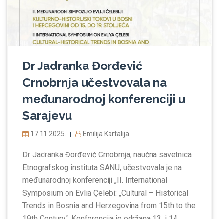
Dr Jadranka Đorđević
Crnobrnja učestvovala na
međunarodnoj konferenciji u
Sarajevu
17.11.2025.
Emilija Kartalija
|
Dr Jadranka Đorđević Crnobrnja, naučna savetnica
Etnografskog instituta SANU, učestvovala je na
međunarodnoj konferenciji „II. International
Symposium on Evlia Çelebi: „Cultural – Historical
Trends in Bosnia and Herzegovina from 15th to the
19th Century“. Konferencija je održana 13. i 14.