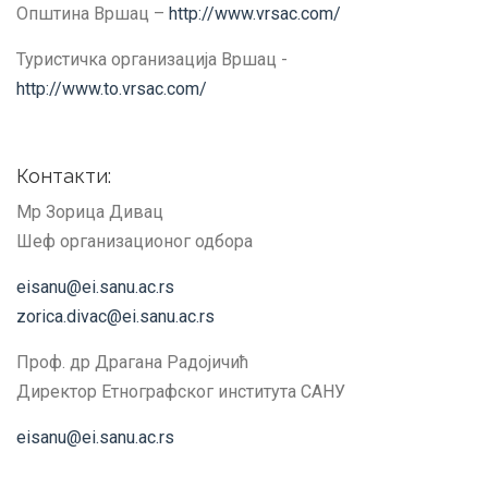
Општина Вршац –
http://www.vrsac.com/
Туристичка организација Вршац -
http://www.to.vrsac.com/
Контакти:
Мр Зорица Дивац
Шеф организационог одбора
eisanu@ei.sanu.ac.rs
zorica.divac@ei.sanu.ac.rs
Проф. др Драгана Радојичић
Директор Етнографског института САНУ
eisanu@ei.sanu.ac.rs