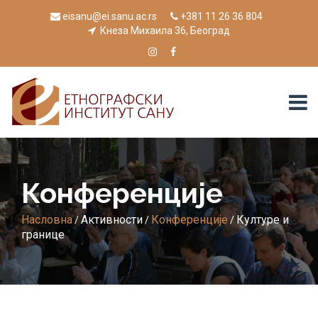
eisanu@ei.sanu.ac.rs
+381 11 26 36 804
Кнеза Михаила 36, Београд
Конференције
Насловна
Активности
Конференције
Културе и
/
/
/
границе