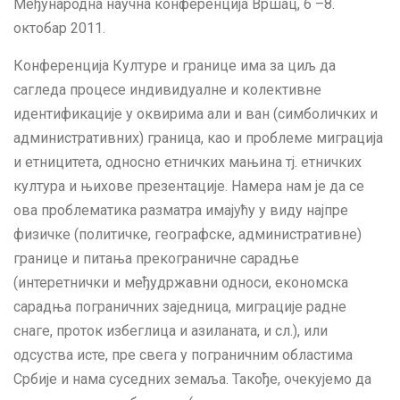
Међународна научна конференција Вршац, 6 –8.
октобар 2011.
Конференција Културе и границе има за циљ да
сагледа процесе индивидуалне и колективне
идентификације у оквирима али и ван (симболичких и
административних) граница, као и проблеме миграција
и етницитета, односно етничких мањина тј. етничких
култура и њихове презентације. Намера нам је да се
ова проблематика разматра имајућу у виду најпре
физичке (политичке, географске, административне)
границе и питања прекограничне сарадње
(интеретнички и међудржавни односи, економска
сарадња пограничних заједница, миграције радне
снаге, проток избеглица и азиланата, и сл.), или
одсуства исте, пре свега у пограничним областима
Србије и нама суседних земаља. Такође, очекујемо да