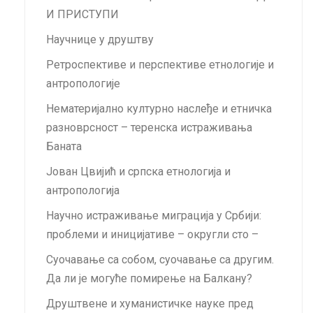
И ПРИСТУПИ
Научнице у друштву
Ретроспективе и перспективе етнологије и
антропологије
Нематеријално културно наслеђе и етничка
разноврсност – теренска истраживања
Баната
Jован Цвијић и српска етнологија и
антропологија
Научно истраживање миграција у Србији:
проблеми и иницијативе – округли сто –
Суочавање са собом, суочавање са другим.
Да ли је могуће помирење на Балкану?
Друштвене и хуманистичке науке пред