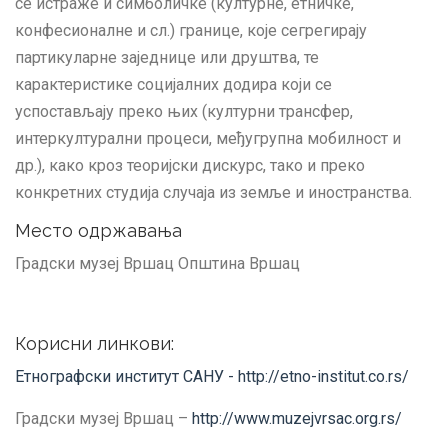
се истраже и симболичке (културне, етничке,
конфесионалне и сл.) границе, које сегрегирају
партикуларне заједнице или друштва, те
карактеристике социјалних додира који се
успостављају преко њих (културни трансфер,
интеркултурални процеси, међугрупна мобилност и
др.), како кроз теоријски дискурс, тако и преко
конкретних студија случаја из земље и иностранства.
Место одржавања
Градски музеј Вршац Општина Вршац
Корисни линкови:
Етнографски институт САНУ -
http://etno-institut.co.rs/
Градски музеј Вршац –
http://www.muzejvrsac.org.rs/