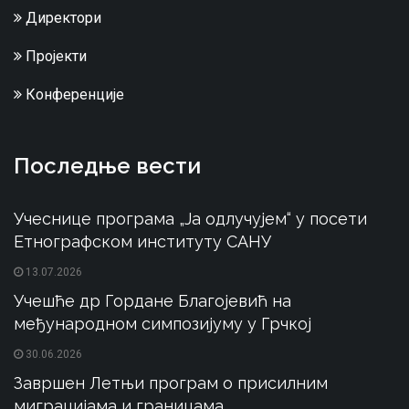
Директори
Пројекти
Конференције
Последње вести
Учеснице програма „Ја одлучујем“ у посети
Етнографском институту САНУ
13.07.2026
Учешће др Гордане Благојевић на
међународном симпозијуму у Грчкој
30.06.2026
Завршен Летњи програм о присилним
миграцијама и границама