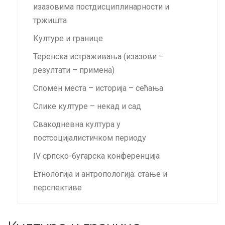
изазовима постдисциплинарности и
тржишта
Културе и границе
Теренска истраживања (изазови –
резултати – примена)
Спомен места – историја – сећања
Слике културе – некад и сад
Свакодневна култура у
постсоцијалистичком периоду
IV српско-бугарска конференција
Етнологија и антропологија: стање и
перспективе