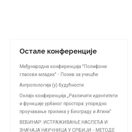
Остале конференције
Међународна конференција "Полифони
гласови младих" - Позив за учешће
Антропологија (у) будућности
Онлајн конференција „Различити идентитети
и функције урбаног простора: упоредно
проучавање прилика у Београду и Атини“
ВЕБИНАР: ИСТРАЖИВАЊЕ НАСЛЕЂА И
ЗНАЧАЈА НАУЧНИЦА У СРБИЈИ - МЕТOДЕ