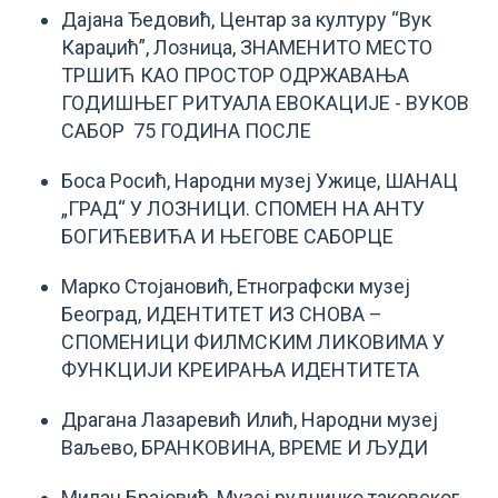
Дајана Ђедовић, Центар за културу “Вук
Караџић”, Лозница, ЗНАМЕНИТО МЕСТО
ТРШИЋ КАО ПРОСТОР ОДРЖАВАЊА
ГОДИШЊЕГ РИТУАЛА ЕВОКАЦИЈЕ - ВУКОВ
САБОР 75 ГОДИНА ПОСЛЕ
Боса Росић, Народни музеј Ужице, ШАНАЦ
„ГРАД“ У ЛОЗНИЦИ. СПОМЕН НА АНТУ
БОГИЋЕВИЋА И ЊЕГОВЕ САБОРЦЕ
Марко Стојановић, Етнографски музеј
Београд, ИДЕНТИТЕТ ИЗ СНОВА –
СПОМЕНИЦИ ФИЛМСКИМ ЛИКОВИМА У
ФУНКЦИЈИ КРЕИРАЊА ИДЕНТИТЕТА
Драгана Лазаревић Илић, Народни музеј
Ваљево, БРАНКОВИНА, ВРЕМЕ И ЉУДИ
Милан Брајовић, Музеј рудничко таковског