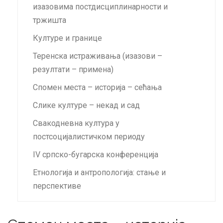
изазовима постдисциплинарности и
тржишта
Културе и границе
Теренска истраживања (изазови –
резултати – примена)
Спомен места – историја – сећања
Слике културе – некад и сад
Свакодневна култура у
постсоцијалистичком периоду
IV српско-бугарска конференција
Етнологија и антропологија: стање и
перспективе