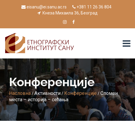
eisanu@ei.sanu.ac.rs
+381 11 26 36 804
Кнеза Михаила 36, Београд
Конференције
Насловна
Активности
Конференције
Спомен
/
/
/
места – историја – сећања