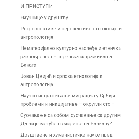
И ПРИСТУПИ
Научнице у друштву
Ретроспективе и перспективе етнологије и
антропологије
Нематеријално културно наслеђе и етничка
разноврсност – теренска истраживања
Баната
Jован Цвијић и српска етнологија и
антропологија
Научно истраживање миграција у Србији:
проблеми и иницијативе – округли сто –
Суочавање са собом, суочавање са другим.
Да ли је могуће помирење на Балкану?
Друштвене и хуманистичке науке пред