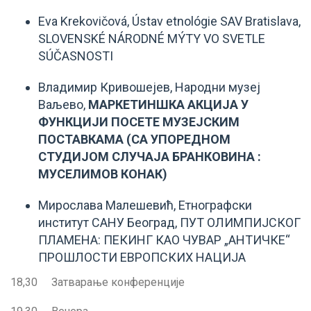
Eva Krekovičová, Ústav etnológie SAV Bratislava,
SLOVENSKÉ NÁRODNÉ MÝTY VO SVETLE
SÚČASNOSTI
Владимир Кривошејев, Народни музеј
Ваљево,
МАРКЕТИНШКА АКЦИЈА У
ФУНКЦИЈИ ПОСЕТЕ МУЗЕЈСКИМ
ПОСТАВКАМА (СА УПОРЕДНОМ
СТУДИЈОМ СЛУЧАЈА БРАНКОВИНА :
МУСЕЛИМОВ КОНАК)
Мирослава Малешевић, Етнографски
институт САНУ Београд, ПУТ ОЛИМПИЈСКОГ
ПЛАМЕНА: ПЕКИНГ КАО ЧУВАР „АНТИЧКЕ“
ПРОШЛОСТИ ЕВРОПСКИХ НАЦИЈА
18,30 Затварање конференције