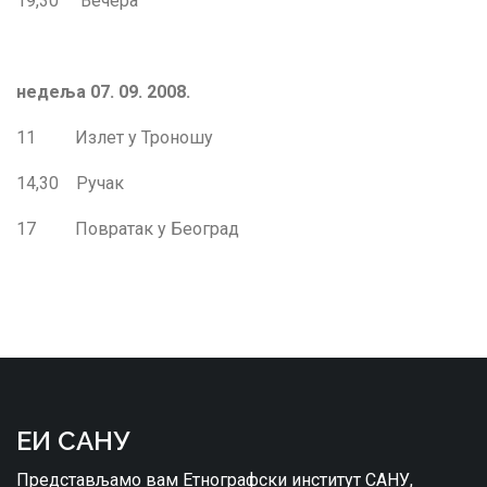
19,30 Вечера
недеља 07. 09. 2008.
11 Излет у Троношу
14,30 Ручак
17
Повратак у Београд
ЕИ САНУ
Представљамо вам Етнографски институт САНУ,