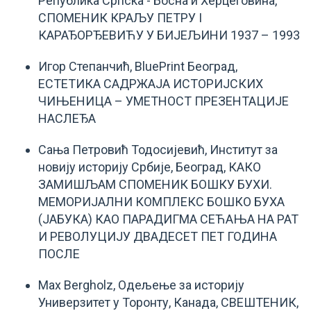
Република Српска - Босна и Херцеговина,
СПОМЕНИК КРАЉУ ПЕТРУ I
КАРАЂОРЂЕВИЋУ У БИЈЕЉИНИ 1937 – 1993
Игор Степанчић, BluePrint Београд,
ЕСТЕТИКА САДРЖАЈА ИСТОРИЈСКИХ
ЧИЊЕНИЦА – УМЕТНОСТ ПРЕЗЕНТАЦИЈЕ
НАСЛЕЂА
Сања Петровић Тодосијевић, Институт за
новију историју Србије, Београд, КАКО
ЗАМИШЉАМ СПОМЕНИК БОШКУ БУХИ.
МЕМОРИЈАЛНИ КОМПЛЕКС БОШКО БУХА
(ЈАБУКА) КАО ПАРАДИГМА СЕЋАЊА НА РАТ
И РЕВОЛУЦИЈУ ДВАДЕСЕТ ПЕТ ГОДИНА
ПОСЛЕ
Max Bergholz, Одељење за историју
Универзитет у Торонту, Канада, СВЕШТЕНИК,