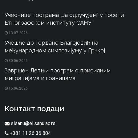
Учеснице програма „Ја одлучујем“ у посети
Етнографском институту САНУ
13.07.2026
Учешће др Гордане Благојевић на
међународном симпозијуму у Грчкој
30.06.2026
Завршен Летњи програм о присилним
миграцијама и границама
15.06.2026
Контакт подаци
eisanu@ei.sanu.ac.rs
+381 11 26 36 804