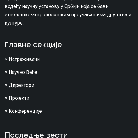
водећу научну установу у Србији која се бави
етнолошко-антрополошким проучавањима друштва и
културе.
Главне секције
Истраживачи
Научно Веће
Директори
Пројекти
Конференције
Последње вести