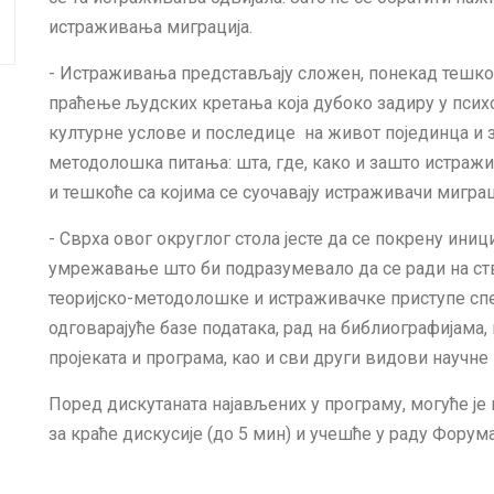
истраживања миграција.
- Истраживања представљају сложен, понекад тешко 
праћење људских кретања која дубоко задиру у псих
културне услове и последице на живот појединца и з
методолошка питања: шта, где, како и зашто истраж
и тешкоће са којима се суочавају истраживачи миграци
- Сврха овог округлог стола јесте да се покрену ини
умрежавање што би подразумевало да се ради на ств
теоријско-методолошке и истраживачке приступе спе
одговарајуће базе података, рад на библиографијама
пројеката и програма, као и сви други видови научне 
Поред дискутаната најављених у програму, могуће је 
за краће дискусије (до 5 мин) и учешће у раду Форума