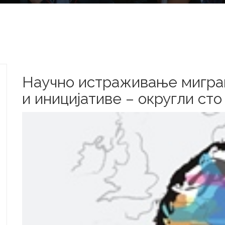
Научно истраживање миграц
и иницијативе – округли сто