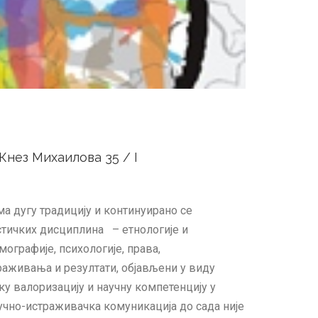
Кнез Михаилова 35 / I
а дугу традицију и континуирано се
стичких дисциплинa – етнологије и
мографије, психологије, права,
раживања и резултати, објављени у виду
ку валоризацију и научну компетенцију у
учно-истраживачка комуникација до сада није