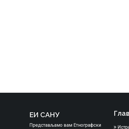
Глав
ЕИ САНУ
Представљамо вам Етнографски
Истр