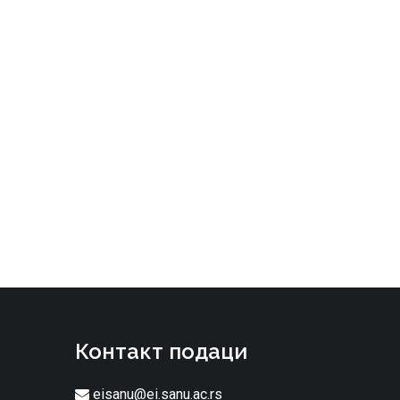
Контакт подаци
eisanu@ei.sanu.ac.rs