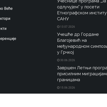
Учеснице програма „Ја
одлучујем“ у посети
о Веће
Етнографском институ
ктори
САНУ
13.07.2026
кти
Учешће др Гордане
еренције
Благојевић на
међународном симпоз
у Грчкој
30.06.2026
Завршен Летњи програ
присилним миграцијам
границама
15.06.2026