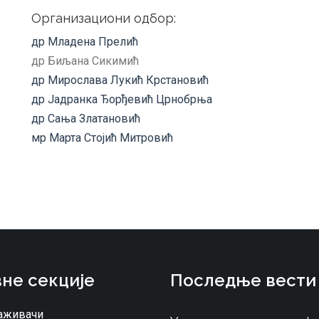
Организациони одбор:
др Младена Прелић
др Биљана Сикимић
др Мирослава Лукић Крстановић
др Јадранка Ђорђевић Црнобрња
др Сања Златановић
мр Марта Стојић Митровић
не секције
Последње вести
аживачи