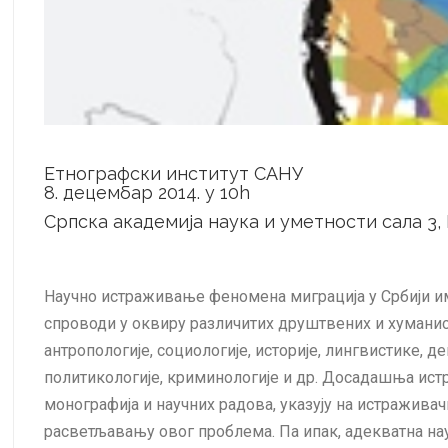
Етнографски институт САНУ
8. децембар 2014. у 10h
Српскa академијa наука и уметности сала 3, 
Научно истраживање феномена миграција у Србији им
спроводи у оквиру различитих друштвених и хумани
антропологије, социологије, историје, лингвистике, де
политикологије, криминологије и др. Досадашња ист
монографија и научних радова, указују на истраживач
расветљавању овог проблема. Па ипак, адекватна на