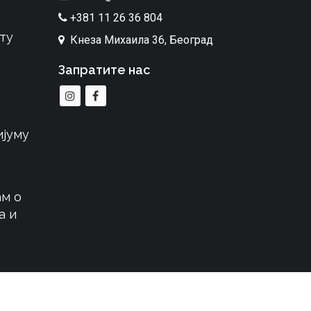
+381 11 26 36 804
ту
Кнеза Михаила 36, Београд
Запратите нас
ијуму
м о
а и