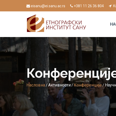
eisanu@ei.sanu.ac.rs
+381 11 26 36 804
К
НА
Конференциј
Насловна
Активности
Конференције
Научн
/
/
/