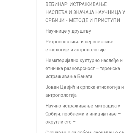
ВЕБИНАР: ИСТРАЖИВАЊЕ
НАСЛЕЂА И ЗНАЧАЈА НАУЧНИЦА У
СРБИЈИ - МЕТOДЕ И ПРИСТУПИ
Научнице у друштву
Ретроспективе и перспективе
етнологије и антропологије
Нематеријално културно наслеђе и
етничка разноврсност – теренска
истраживања Баната
Jован Цвијић и српска етнологија и
антропологија
Научно истраживање миграција у
Србији: проблеми и иницијативе –
округли сто –
Суочавање са собом, суочавање са