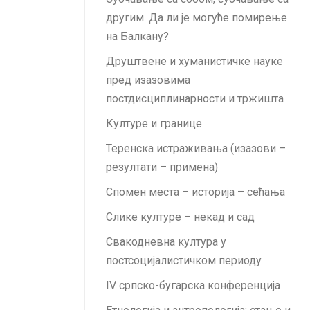
другим. Да ли је могуће помирење
на Балкану?
Друштвене и хуманистичке науке
пред изазовима
постдисциплинарности и тржишта
Културе и границе
Теренска истраживања (изазови –
резултати – примена)
Спомен места – историја – сећања
Слике културе – некад и сад
Свакодневна култура у
постсоцијалистичком периоду
IV српско-бугарска конференција