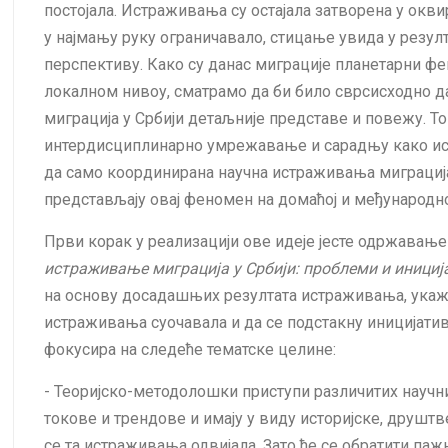
постојала. Истраживања су остајала затворена у окв
у најмању руку ограничавало, стицање увида у резул
перспективу. Како су данас миграције планетарни фе
локалном нивоу, сматрамо да би било сврсисходно 
миграција у Србији детаљније представе и повежу. То
интердисциплинарно умрежавање и сарадњу како ис
да само координирана научна истраживања миграција
представљају овај феномен на домаћој и међународној
Први корак у реализацији ове идеје јесте одржавањ
истраживање миграција у Србији: проблеми и инициј
на основу досадашњих резултата истраживања, укаже
истраживања суочавала и да се подстакну иницијативе
фокусира на следеће тематске целине:
- Теоријско-методолошки приступи различитих научни
токове и трендове и имају у виду историјске, друштв
се та истраживања одвијала. Зато ће се обратити паж