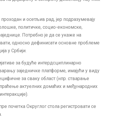
проходан и осетљив рад, јер подразумевају
олошке, политичке, социо-економске,
аједнице. Потребно је да се укаже на
ивати, односно дефинисати основне проблеме
ја у Србији.
цијативе за будуће интердсциплинарно
арању заједничке платформе, имајући у виду
цифичне за сваку област (нпр. стварање
, праћење актуелних домаћих и међународних
интеракције).
пре почетка Округлог стола регистровати се
.