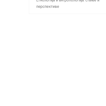
Етнологија и антропологија: стање и
перспективе