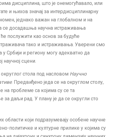
ирима дисциплина, што је онемогућавало, или
тате и њихов значај за интердисциплинарну
номен, једнако важан на глобалном и на
да се досадашња научна истраживања
 ће послужити као основ за будуће
траживача тако и истраживања. Уверени смо
 у Србији и региону могу адекватно да
 научној сцени.
е округлог стола под насловом
Научно
ативе
. Предвиђено једа се на округлом столу,
 на проблеме са којима су се та
 за даљи рад. У плану је да се округли сто
х области који подразумевају особене научне
ено-политичке и културне прилике у којима су
ња на дијахрону и синхрону димензију научних