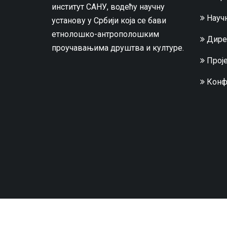
институт САНУ, водећу научну
Научн
установу у Србији која се бави
етнолошко-антрополошким
Дире
проучавањима друштва и културе.
Проје
Конф